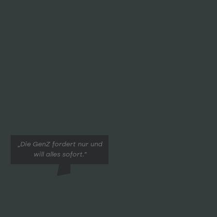
„Die GenZ fordert nur und
will alles sofort.“