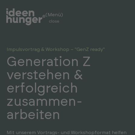
(Menü)
close
(Menü)
open
Impuls­vortrag & Workshop – "GenZ ready"
Generation Z
verstehen &
erfolg­reich
zusammen­
arbeiten
Mit unserem Vortrags- und Workshop­format helfen