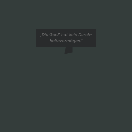
„Die GenZ hat kein Durch­
halte­vermögen.“