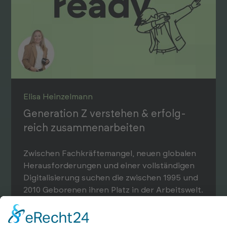
Elisa Heinzel­mann
Generation Z verstehen & erfolg­
reich zusammen­arbeiten
Zwischen Fach­kräfte­mangel, neuen globalen
Heraus­forderungen und einer vollständigen
Digitalisierung suchen die zwischen 1995 und
2010 Geborenen ihren Platz in der Arbeits­welt.
Die Lebens­welt, Werte und Haltungen der
Generation Z unter­scheiden sich dabei funda­
mental zu den vorherigen Generationen. Noch