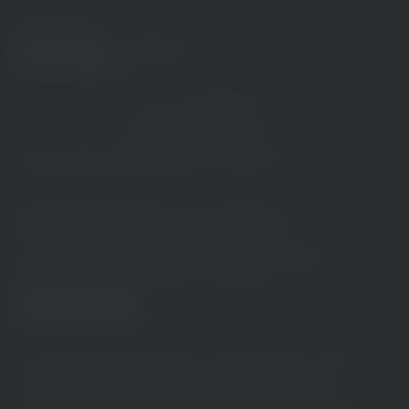
(Menü)
close
(Menü)
open
Donnerstag, 7. Mai 2026 – Ein Abend rund um
Marketing, Kommunikation & Zukunft
ideenhunger
connect
vol. 7
Nur 30 Plätze
Im Arbeits­alltag haben wir unsere festen To Dos,
volle Termin­kalender und unzählige Pläne für
komplexe neue Projekte. Was dabei meist zu kurz