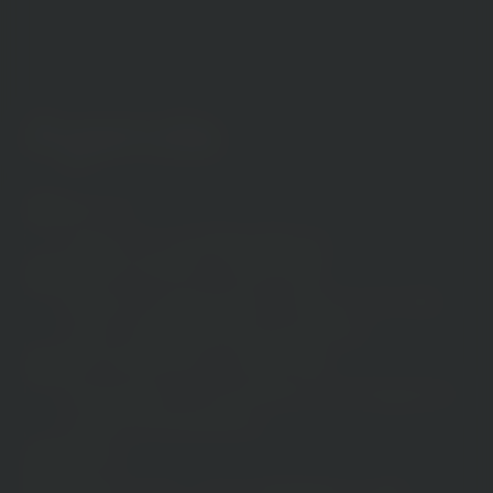
Agenda
18:00 Uhr
Check-In und Begrüßung
Benjamin Burkard – ideenhunger
Mission Lange­weile – Warum wir alle
mehr LANGE­WEILE brauchen
Elisa Heinzelmann – ideenhunger
Generation Z verstehen & erfolg­reich
zusammen­arbeiten
Pause
Peggy Condé - mmb mediaagentur gmbh