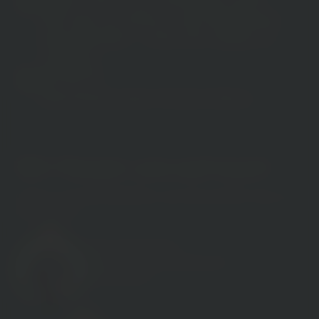
Wie man 40 Jahre in der Marketing­
welt überlebt - ohne sich selbst zu
verlieren
ab 20:00 Uhr
Abschlussrunde, Drinks & More
Wir freuen uns auf euch
(Nicht nur die Geschäftführer; auch das restliche Team von
ideenhunger)
Simon Eberhardt
Gründer & Geschäfts­führender
Gesell­schafter