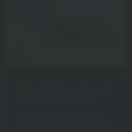
Benjamin Burkard
Mission Lange­weile – Warum wir alle
mehr LANGE­WEILE brauchen
Wir hetzen von To-do zu To-do, springen
zwischen Meetings und E-Mails, reagieren im
Minuten­takt auf neue Anforder­ungen. Der