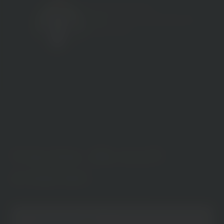
Benjamin Burkard
Mitgründer & Geschäfts­führender
Gesell­schafter
Impulse, die euch
erwarten