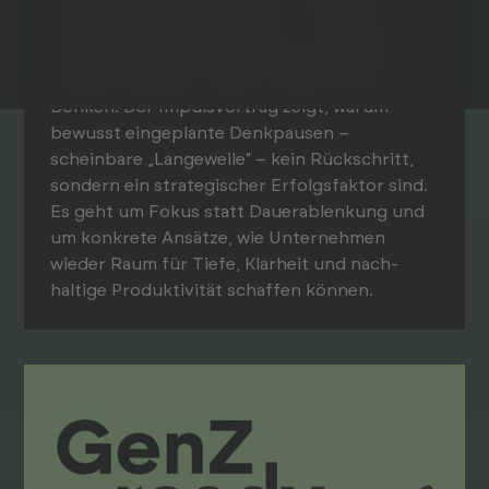
Arbeits­alltag ist geprägt von Tempo und
permanenter Erreich­barkeit – und genau
dabei verlieren wir das, was Wissens­arbeit
wirklich ausmacht: tiefes, konzentriertes
Denken. Der Impuls­vortrag zeigt, warum
bewusst eingeplante Denk­pausen –
scheinbare „Lange­weile“ – kein Rück­schritt,
sondern ein strategischer Erfolgs­faktor sind.
Es geht um Fokus statt Dauer­ablenkung und
um konkrete Ansätze, wie Unter­nehmen
wieder Raum für Tiefe, Klar­heit und nach­
haltige Produktivität schaffen können.