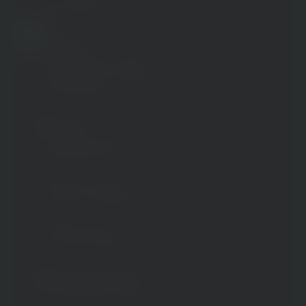
ab 18:00 Uhr
Location:
ideenhunger Stuttgart
Nikolaus-Otto-Straße 13, 70771 Leinfelden-
Echterdingen
Speaker:
Elisa Heinzelmann
(Generation Z)
Benjamin Burkard
(Mission Langeweile)
Peggy Condé
(40 Jahre Marketing)
Komplett kostenlos:
Die Teilnahme kostet euch nichts.