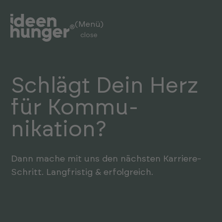
(Menü)
close
(Menü)
Schlägt Dein Herz
open
für Kommu­
nikation?
Dann mache mit uns den nächsten Karriere-
Schritt. Lang­fristig & erfol­greich.