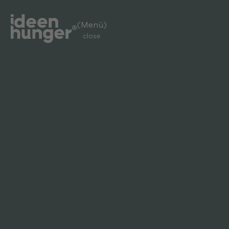
(Menü)
close
(Menü)
open