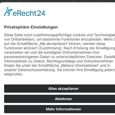
deine Wünsche ein und sorgen dafür, dass du deinen
perfekten Aufenthalt genießen kannst.
Preise
ab 99,- Euro pro Person (Mietzeit: 3
Stunden, inkl. Getränke & Snacks)
ab 190,- Euro (1 Stunde, 1 Raum, bis zu 8
Personen, z.B. ideal für Yoga & Co.)
andere Konstellationen, Wünsche etc. auf
Anfrage